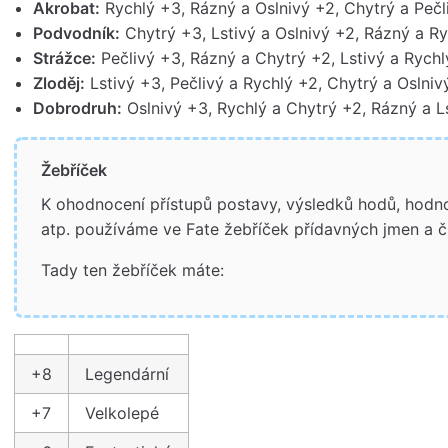
Akrobat:
Rychlý +3, Rázný a Oslnivý +2, Chytrý a Pečli
Podvodník:
Chytrý +3, Lstivý a Oslnivý +2, Rázný a Ry
Strážce:
Pečlivý +3, Rázný a Chytrý +2, Lstivý a Rychl
Zloděj:
Lstivý +3, Pečlivý a Rychlý +2, Chytrý a Oslniv
Dobrodruh:
Oslnivý +3, Rychlý a Chytrý +2, Rázný a Ls
Žebříček
K ohodnocení přístupů postavy, výsledků hodů, hodn
atp. používáme ve Fate žebříček přídavných jmen a čí
Tady ten žebříček máte:
+8
Legendární
+7
Velkolepé