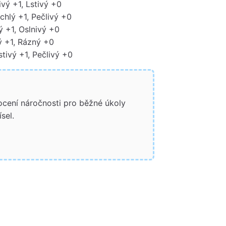
vý +1, Lstivý +0
chlý +1, Pečlivý +0
ý +1, Oslnivý +0
ý +1, Rázný +0
tivý +1, Pečlivý +0
ocení náročnosti pro běžné úkoly
sel.