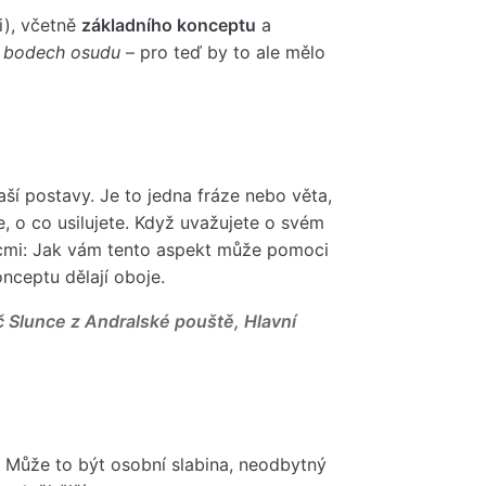
i), včetně
základního konceptu
a
 bodech osudu
– pro teď by to ale mělo
ší postavy. Je to jedna fráze nebo věta,
te, o co usilujete. Když uvažujete o svém
cmi: Jak vám tento aspekt může pomoci
nceptu dělají oboje.
č Slunce z Andralské pouště, Hlavní
. Může to být osobní slabina, neodbytný