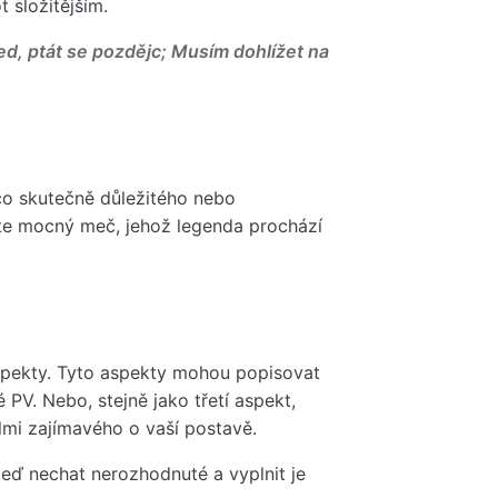
t složitějším.
ed, ptát se pozdějc; Musím dohlížet na
ěco skutečně důležitého nebo
íte mocný meč, jehož legenda prochází
aspekty. Tyto aspekty mohou popisovat
PV. Nebo, stejně jako třetí aspekt,
elmi zajímavého o vaší postavě.
eď nechat nerozhodnuté a vyplnit je