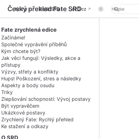
Český překlad Fate SRD
Knihy
Další SRD
d20.cz
Fate zrychlená edice
Začínáme!
Společné vyprávění příběhů
Kým chcete být?
Jak věci fungují: Výsledky, akce a
přístupy
Výzvy, střety a konflikty
Hups! Poškození, stres a následky
Aspekty a body osudu
Triky
Zlepšování schopností: Vývoj postavy
Být vypravěčem
Ukázkové postavy
Zrychlený Fate: Rychlý přehled
Ke stažení a odkazy
O SRD