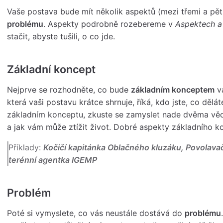
Vaše postava bude mít několik aspektů (mezi třemi a pět
problému
. Aspekty podrobně rozebereme v
Aspektech a
stačit, abyste tušili, o co jde.
Základní koncept
Nejprve se rozhodněte, co bude
základním konceptem
va
která vaši postavu krátce shrnuje, říká, kdo jste, co dělá
základním konceptu, zkuste se zamyslet nade dvěma vě
a jak vám může ztížit život. Dobré aspekty základního ko
Příklady:
Kočičí kapitánka Oblačného kluzáku, Povolava
terénní agentka IGEMP
Problém
Poté si vymyslete, co vás neustále dostává do
problému