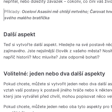
nepřítel, nebo důležitý závazek – cokoliv, co činí váš živo
Příklady:
Oceloví Asasíni mě chtějí mrtvého; Čarovat hn
svého malého bratříčka
Další aspekt
Teď si vytvořte další aspekt. Hledejte na své postavě n
zajímavého. Jste nejsilnější člověk z vašeho města? Nos
napříč historií? Moc mluvíte? Jste odporně bohatí?
Volitelné: jeden nebo dva další aspekty
Pokud chcete, můžete si vytvořit jeden nebo dva další 
vztah vaší postavy k postavě jiného hráče nebo k některé 
který jste vytvářeli před chvílí, mohou popisovat něco v
Pokud chcete, můžete jeden nebo oba tyto aspekty pro t