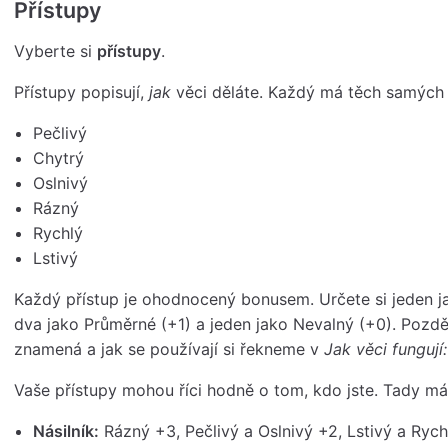
Přístupy
Vyberte si
přístupy
.
Přístupy popisují,
jak
věci děláte. Každý má těch samých 
Pečlivý
Chytrý
Oslnivý
Rázný
Rychlý
Lstivý
Každý přístup je ohodnocený bonusem. Určete si jeden ja
dva jako Průměrné (+1) a jeden jako Nevalný (+0). Pozděj
znamená a jak se používají si řekneme v
Jak věci fungují
Vaše přístupy mohou říci hodně o tom, kdo jste. Tady mát
Násilník:
Rázný +3, Pečlivý a Oslnivý +2, Lstivý a Rych