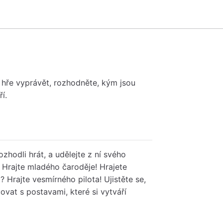
é hře vyprávět, rozhodněte, kým jsou
í.
zhodli hrát, a udělejte z ní svého
 Hrajte mladého čaroděje! Hrajete
 Hrajte vesmírného pilota! Ujistěte se,
vat s postavami, které si vytváří