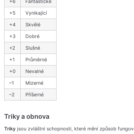
+6
Fantastické
+5
Vynikající
+4
Skvělé
+3
Dobré
+2
Slušné
+1
Průměrné
+0
Nevalné
–1
Mizerné
–2
Příšerné
Triky a obnova
Triky
jsou zvláštní schopnosti, které mění způsob fungov