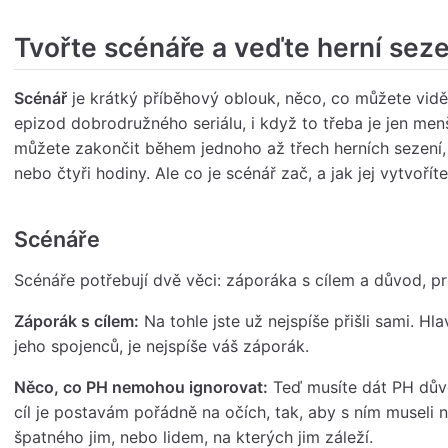
Tvořte scénáře a veďte herní seze
Scénář
je krátký příběhový oblouk, něco, co můžete vi
epizod dobrodružného seriálu, i když to třeba je jen men
můžete zakončit během jednoho až třech herních sezení, 
nebo čtyři hodiny. Ale co je scénář zač, a jak jej vytvořít
Scénáře
Scénáře potřebují dvě věci: záporáka s cílem a důvod, p
Záporák s cílem:
Na tohle jste už nejspíše přišli sami. Hl
jeho spojenců, je nejspíše váš záporák.
Něco, co PH nemohou ignorovat:
Teď musíte dát PH důvo
cíl je postavám pořádně na očích, tak, aby s ním museli 
špatného jim, nebo lidem, na kterých jim záleží.