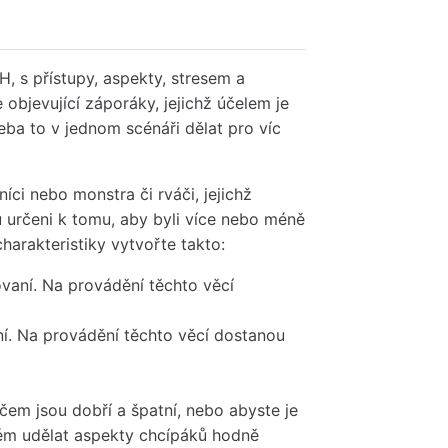
H, s přístupy, aspekty, stresem a
 objevující záporáky, jejichž účelem je
eba to v jednom scénáři dělat pro víc
íci nebo monstra či rváči, jejichž
ou určeni k tomu, aby byli více nebo méně
harakteristiky vytvořte takto:
ovaní. Na provádění těchto věcí
tní. Na provádění těchto věcí dostanou
 čem jsou dobří a špatní, nebo abyste je
oblém udělat aspekty chcípáků hodně