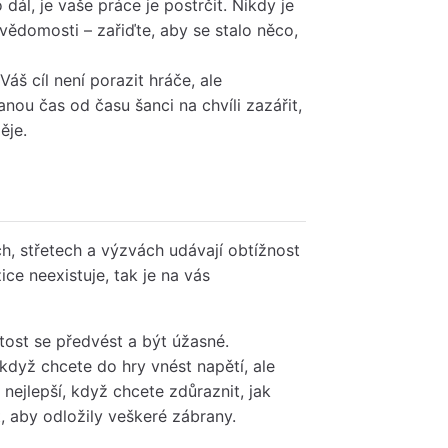
ál, je vaše práce je postrčit. Nikdy je
vědomosti – zařiďte, aby se stalo něco,
Váš cíl není porazit hráče, ale
nou čas od času šanci na chvíli zazářit,
ěje.
ch, střetech a výzvách udávají obtížnost
ce neexistuje, tak je na vás
itost se předvést a být úžasné.
 když chcete do hry vnést napětí, ale
 nejlepší, když chcete zdůraznit, jak
, aby odložily veškeré zábrany.