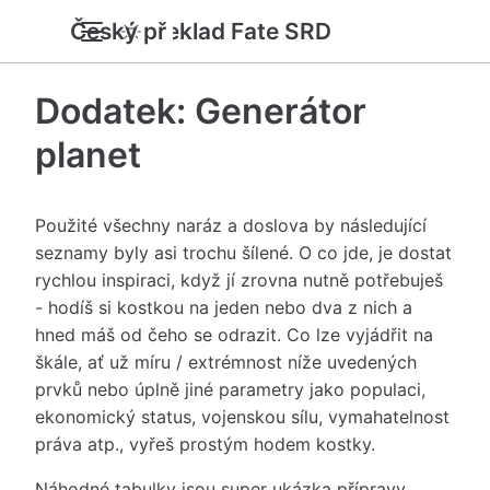
Český překlad Fate SRD
Dodatek: Generátor
planet
Použité všechny naráz a doslova by následující
seznamy byly asi trochu šílené. O co jde, je dostat
rychlou inspiraci, když jí zrovna nutně potřebuješ
- hodíš si kostkou na jeden nebo dva z nich a
hned máš od čeho se odrazit. Co lze vyjádřit na
škále, ať už míru / extrémnost níže uvedených
prvků nebo úplně jiné parametry jako populaci,
ekonomický status, vojenskou sílu, vymahatelnost
práva atp., vyřeš prostým hodem kostky.
Náhodné tabulky jsou super ukázka přípravy,