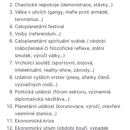
Chaotické nepokoje (demonstrace, stávky...)
Válka v ulicích (gangy, mafie proti armádě,
terorismus...)
Celoplanetární festival
Volby (referendum...)
Celoplanetární spirituální svátek / období
(náboženské či filozofické reflexe, státní
smutek, výročí války...)
Vrcholící soutěž (sportovní, bojová,
intelektuální, reality-show, závody...)
Událost vyšších vrstev (plesy, sňatky členů
význačných rodů...)
Politická událost (fórum sektoru, významná
diplomatická návštěva...)
Planetární událost (korunovace, výročí, otevření
vesmírné stanice...)
Ekonomická krize
Ekonomický útlum (období bouří, výpadek