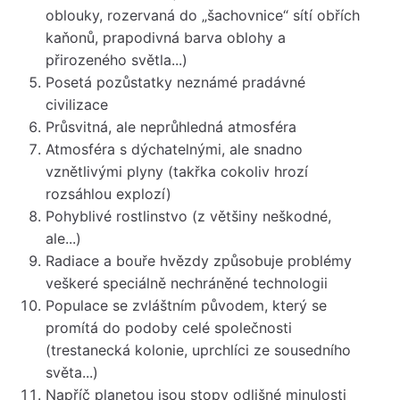
oblouky, rozervaná do „šachovnice“ sítí obřích
kaňonů, prapodivná barva oblohy a
přirozeného světla...)
Posetá pozůstatky neznámé pradávné
civilizace
Průsvitná, ale neprůhledná atmosféra
Atmosféra s dýchatelnými, ale snadno
vznětlivými plyny (takřka cokoliv hrozí
rozsáhlou explozí)
Pohyblivé rostlinstvo (z většiny neškodné,
ale...)
Radiace a bouře hvězdy způsobuje problémy
veškeré speciálně nechráněné technologii
Populace se zvláštním původem, který se
promítá do podoby celé společnosti
(trestanecká kolonie, uprchlíci ze sousedního
světa...)
Napříč planetou jsou stopy odlišné minulosti