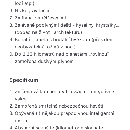
lodí atp.)
Nízkogravitační
Zmítána zemětřeseními
Zalévané podivnými dešti - kyseliny, krystalky...
(dopad na život i architekturu)
Bohatá planeta s brutální hvězdou (přes den
neobyvatelná, ožívá v noci)
Do 2.23 kilometrů nad planetární „rovinou“
zamořena dusivým plynem
Specifikum
Zničená válkou nebo v troskách po ne/dávné
válce
Zamořená smrtelně nebezpečnou havětí
Obývaná (i) nějakou prapodivnou inteligentní
rasou
Absurdní scenérie (kilometrové skalnaté