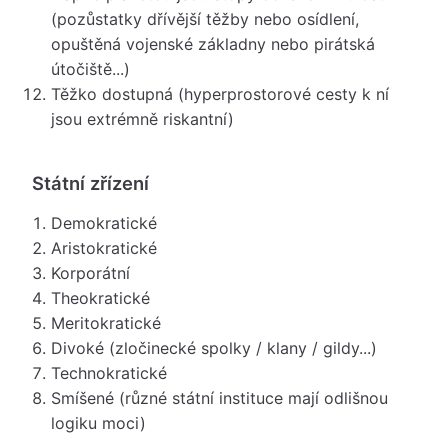
(pozůstatky dřívější těžby nebo osídlení,
opuštěná vojenské základny nebo pirátská
útočiště...)
Těžko dostupná (hyperprostorové cesty k ní
jsou extrémně riskantní)
Státní zřízení
Demokratické
Aristokratické
Korporátní
Theokratické
Meritokratické
Divoké (zločinecké spolky / klany / gildy...)
Technokratické
Smíšené (různé státní instituce mají odlišnou
logiku moci)