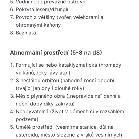
Vodní nebo převážně ostrovní
Pokrytá lesem/džunglí
Povrch z většiny tvořen velehorami a
ohromnými kaňony
Bažinatá
Abnormální prostředí (5-8 na d8)
Formující se nebo kataklyzmatická (hromady
vulkánů, řeky lávy atp.)
S nestálou orbitou (náhodná roční období
trvající jen dny i dlouhé roky)
Měsíc plynného obra („nepravidelné“ denní a
noční doby díky zákrytu)
Neobyvatelná (život v dómech či v rozsáhlém
podzemí)
Umělé prostředí (vesmírná stanice, důl na
asteroidu, město složené z vraků vesmírných