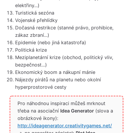
elektřiny...)
Turistická sezóna
Vojenské přehlídky
Dočasná restrikce (stanné právo, prohibice,
zákaz zbraní...)
Epidemie (nebo jiná katastrofa)
Politická krize
Meziplanetární krize (obchod, politický vliv,
bezpečnost...)
Ekonomický boom a nákupní mánie
Nájezdy pirátů na planetu nebo okolní
hyperprostorové cesty
Pro náhodnou inspiraci můžeš mrknout
třeba na asociační
Idea Generator
(slova a
obrázkové ikony):
http://ideagenerator.creativitygames.net/
, na generátor zápletek
Plot Idea