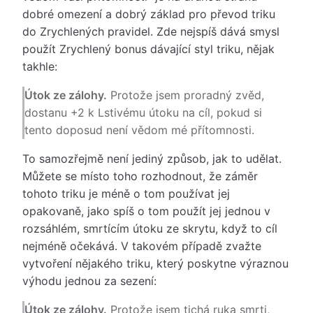
dobré omezení a dobrý základ pro převod triku
do Zrychlených pravidel. Zde nejspíš dává smysl
použít Zrychlený bonus dávající styl triku, nějak
takhle:
Útok ze zálohy.
Protože jsem proradný zvěd,
dostanu +2 k Lstivému útoku na cíl, pokud si
tento doposud není vědom mé přítomnosti.
To samozřejmě není jediný způsob, jak to udělat.
Můžete se místo toho rozhodnout, že záměr
tohoto triku je méně o tom používat jej
opakovaně, jako spíš o tom použít jej jednou v
rozsáhlém, smrtícím útoku ze skrytu, když to cíl
nejméně očekává. V takovém případě zvažte
vytvoření nějakého triku, který poskytne výraznou
výhodu jednou za sezení:
Útok ze zálohy.
Protože jsem tichá ruka smrti,