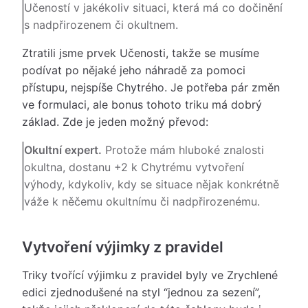
Učeností v jakékoliv situaci, která má co dočinění
s nadpřirozenem či okultnem.
Ztratili jsme prvek Učenosti, takže se musíme
podívat po nějaké jeho náhradě za pomoci
přístupu, nejspíše Chytrého. Je potřeba pár změn
ve formulaci, ale bonus tohoto triku má dobrý
základ. Zde je jeden možný převod:
Okultní expert.
Protože mám hluboké znalosti
okultna, dostanu +2 k Chytrému vytvoření
výhody, kdykoliv, kdy se situace nějak konkrétně
váže k něčemu okultnímu či nadpřirozenému.
Vytvoření výjimky z pravidel
Triky tvořící výjimku z pravidel byly ve Zrychlené
edici zjednodušené na styl “jednou za sezení”,