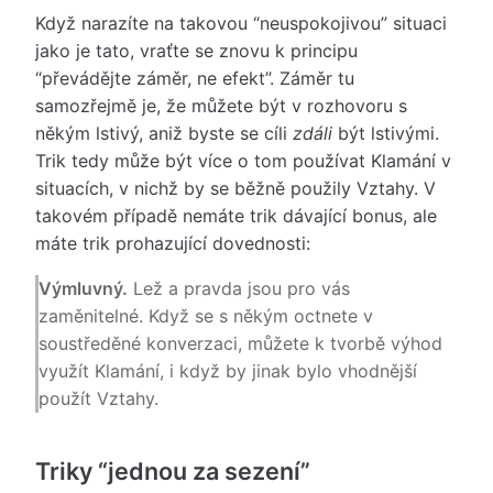
Když narazíte na takovou “neuspokojivou” situaci
jako je tato, vraťte se znovu k principu
“převádějte záměr, ne efekt”. Záměr tu
samozřejmě je, že můžete být v rozhovoru s
někým lstivý, aniž byste se cíli
zdáli
být lstivými.
Trik tedy může být více o tom používat Klamání v
situacích, v nichž by se běžně použily Vztahy. V
takovém případě nemáte trik dávající bonus, ale
máte trik prohazující dovednosti:
Výmluvný.
Lež a pravda jsou pro vás
zaměnitelné. Když se s někým octnete v
soustředěné konverzaci, můžete k tvorbě výhod
využít Klamání, i když by jinak bylo vhodnější
použít Vztahy.
Triky “jednou za sezení”