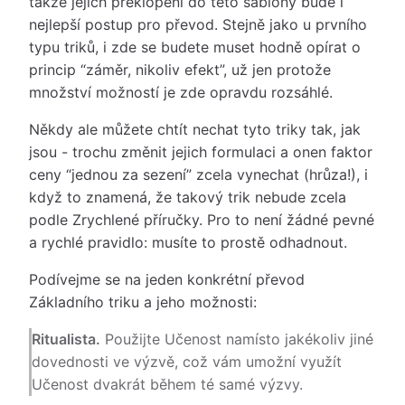
takže jejich překlopení do této šablony bude i
nejlepší postup pro převod. Stejně jako u prvního
typu triků, i zde se budete muset hodně opírat o
princip “záměr, nikoliv efekt”, už jen protože
množství možností je zde opravdu rozsáhlé.
Někdy ale můžete chtít nechat tyto triky tak, jak
jsou - trochu změnit jejich formulaci a onen faktor
ceny “jednou za sezení” zcela vynechat (hrůza!), i
když to znamená, že takový trik nebude zcela
podle Zrychlené příručky. Pro to není žádné pevné
a rychlé pravidlo: musíte to prostě odhadnout.
Podívejme se na jeden konkrétní převod
Základního triku a jeho možnosti:
Ritualista.
Použijte Učenost namísto jakékoliv jiné
dovednosti ve výzvě, což vám umožní využít
Učenost dvakrát během té samé výzvy.