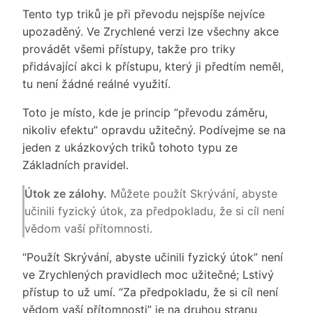
Tento typ triků je při převodu nejspíše nejvíce
upozaděný. Ve Zrychlené verzi lze všechny akce
provádět všemi přístupy, takže pro triky
přidávající akci k přístupu, který ji předtím neměl,
tu není žádné reálné využití.
Toto je místo, kde je princip “převodu záměru,
nikoliv efektu” opravdu užitečný. Podívejme se na
jeden z ukázkových triků tohoto typu ze
Základních pravidel.
Útok ze zálohy.
Můžete použít Skrývání, abyste
učinili fyzický útok, za předpokladu, že si cíl není
vědom vaší přítomnosti.
“Použít Skrývání, abyste učinili fyzický útok” není
ve Zrychlených pravidlech moc užitečné; Lstivý
přístup to už umí. “Za předpokladu, že si cíl není
vědom vaší přítomnosti” je na druhou stranu