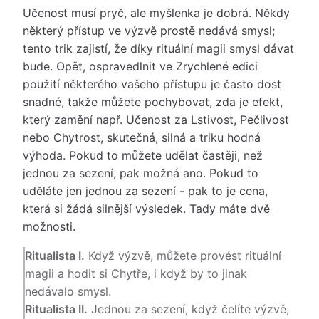
Učenost musí pryč, ale myšlenka je dobrá. Někdy
některý přístup ve výzvě prostě nedává smysl;
tento trik zajistí, že díky rituální magii smysl dávat
bude. Opět, ospravedlnit ve Zrychlené edici
použití některého vašeho přístupu je často dost
snadné, takže můžete pochybovat, zda je efekt,
který zamění např. Učenost za Lstivost, Pečlivost
nebo Chytrost, skutečná, silná a triku hodná
výhoda. Pokud to můžete udělat častěji, než
jednou za sezení, pak možná ano. Pokud to
uděláte jen jednou za sezení - pak to je cena,
která si žádá silnější výsledek. Tady máte dvě
možnosti.
Ritualista I.
Když výzvě, můžete provést rituální
magii a hodit si Chytře, i když by to jinak
nedávalo smysl.
Ritualista II.
Jednou za sezení, když čelíte výzvě,