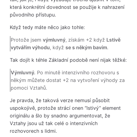
která konkrétní dovednost se použije k nahrazení
původního přístupu.
Když tedy máte něco jako tohle:
Protože jsem
výmluvný
, získám +2 když
Lstivě
vytvářím výhodu
, když
se s někým bavím
.
Tak dojít k téhle Základní podobě není nijak těžké:
Výmluvný.
Po minutě intenzivního rozhovoru s
někým můžete dostat +2 na vytvoření výhody za
pomoci Vztahů.
Je pravda, že taková verze nemusí působit
uspokojivě, protože strácí onen “lstivý” element
originálu a šlo by snadno argumentovat, že
Vztahy jsou už tak celé o intenzivních
rozhovorech s lidmi.